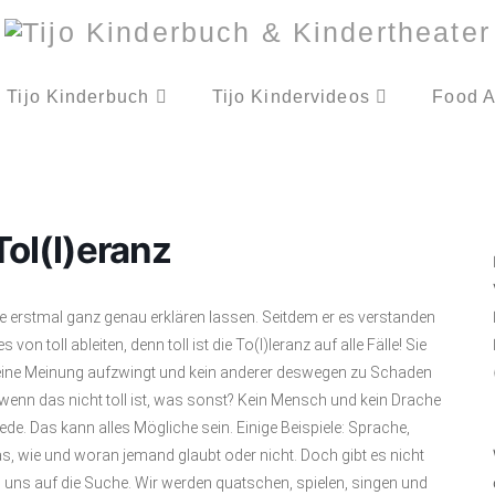
Tijo Kinderbuch
Tijo Kindervideos
Food A
Tol(l)eranz
e erstmal ganz genau erklären lassen. Seitdem er es verstanden
 toll ableiten, denn toll ist die To(l)leranz auf alle Fälle! Sie
ine Meinung aufzwingt und kein anderer deswegen zu Schaden
wenn das nicht toll ist, was sonst? Kein Mensch und kein Drache
de. Das kann alles Mögliche sein. Einige Beispiele: Sprache,
, wie und woran jemand glaubt oder nicht. Doch gibt es nicht
ns auf die Suche. Wir werden quatschen, spielen, singen und