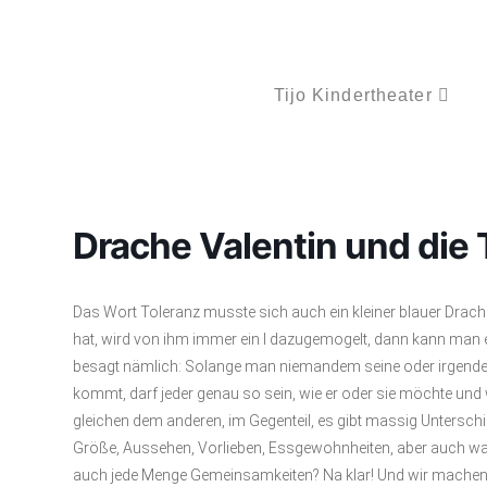
Tijo Kindertheater
Drache Valentin und die 
Das Wort Toleranz musste sich auch ein kleiner blauer Drach
hat, wird von ihm immer ein l dazugemogelt, dann kann man es von
besagt nämlich: Solange man niemandem seine oder irgende
kommt, darf jeder genau so sein, wie er oder sie möchte und 
gleichen dem anderen, im Gegenteil, es gibt massig Unterschie
Größe, Aussehen, Vorlieben, Essgewohnheiten, aber auch was
auch jede Menge Gemeinsamkeiten? Na klar! Und wir machen u