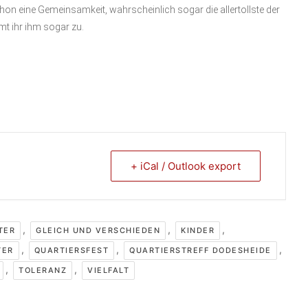
hon eine Gemeinsamkeit, wahrscheinlich sogar die allertollste der
mt ihr ihm sogar zu.
+ iCal / Outlook export
,
,
,
TER
GLEICH UND VERSCHIEDEN
KINDER
,
,
,
TER
QUARTIERSFEST
QUARTIERSTREFF DODESHEIDE
,
,
TOLERANZ
VIELFALT