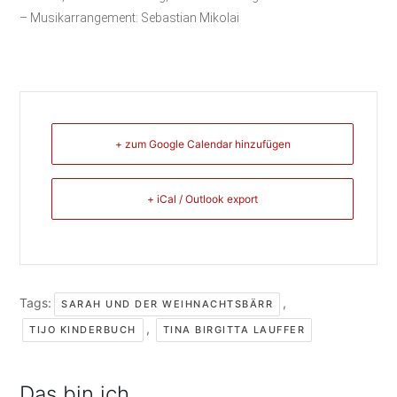
– Musikarrangement: Sebastian Mikolai
+ zum Google Calendar hinzufügen
+ iCal / Outlook export
Tags:
,
SARAH UND DER WEIHNACHTSBÄRR
,
TIJO KINDERBUCH
TINA BIRGITTA LAUFFER
Das bin ich