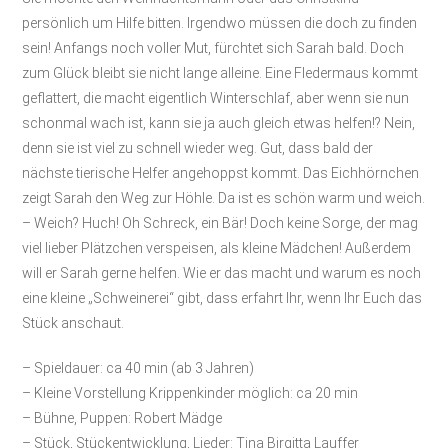
persönlich um Hilfe bitten. Irgendwo müssen die doch zu finden
sein! Anfangs noch voller Mut, fürchtet sich Sarah bald. Doch
zum Glück bleibt sie nicht lange alleine. Eine Fledermaus kommt
geflattert, die macht eigentlich Winterschlaf, aber wenn sie nun
schonmal wach ist, kann sie ja auch gleich etwas helfen!? Nein,
denn sie ist viel zu schnell wieder weg. Gut, dass bald der
nächste tierische Helfer angehoppst kommt. Das Eichhörnchen
zeigt Sarah den Weg zur Höhle. Da ist es schön warm und weich.
– Weich? Huch! Oh Schreck, ein Bär! Doch keine Sorge, der mag
viel lieber Plätzchen verspeisen, als kleine Mädchen! Außerdem
will er Sarah gerne helfen. Wie er das macht und warum es noch
eine kleine „Schweinerei“ gibt, dass erfahrt Ihr, wenn Ihr Euch das
Stück anschaut.
– Spieldauer: ca 40 min (ab 3 Jahren)
– Kleine Vorstellung Krippenkinder möglich: ca 20 min
– Bühne, Puppen: Robert Mädge
– Stück, Stückentwicklung, Lieder: Tina Birgitta Lauffer