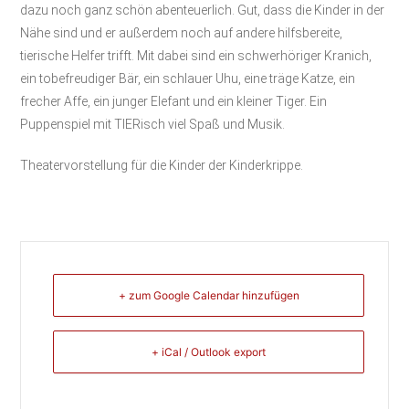
dazu noch ganz schön abenteuerlich. Gut, dass die Kinder in der
Nähe sind und er außerdem noch auf andere hilfsbereite,
tierische Helfer trifft. Mit dabei sind ein schwerhöriger Kranich,
ein tobefreudiger Bär, ein schlauer Uhu, eine träge Katze, ein
frecher Affe, ein junger Elefant und ein kleiner Tiger. Ein
Puppenspiel mit TIERisch viel Spaß und Musik.
Theatervorstellung für die Kinder der Kinderkrippe.
+ zum Google Calendar hinzufügen
+ iCal / Outlook export