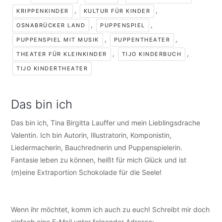
,
,
KRIPPENKINDER
KULTUR FÜR KINDER
,
,
OSNABRÜCKER LAND
PUPPENSPIEL
,
,
PUPPENSPIEL MIT MUSIK
PUPPENTHEATER
,
,
THEATER FÜR KLEINKINDER
TIJO KINDERBUCH
TIJO KINDERTHEATER
Das bin ich
Das bin ich, Tina Birgitta Lauffer und mein Lieblingsdrache
Valentin. Ich bin Autorin, Illustratorin, Komponistin,
Liedermacherin, Bauchrednerin und Puppenspielerin.
Fantasie leben zu können, heißt für mich Glück und ist
(m)eine Extraportion Schokolade für die Seele!
Wenn ihr möchtet, komm ich auch zu euch! Schreibt mir doch
einfach eine E-Mail unter folgender Adresse:
info@tijo-