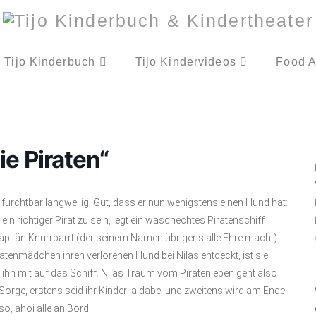
Tijo Kinderbuch
Tijo Kindervideos
Food A
ie Piraten“
 furchtbar langweilig. Gut, dass er nun wenigstens einen Hund hat:
in richtiger Pirat zu sein, legt ein waschechtes Piratenschiff
apitän Knurrbarrt (der seinem Namen übrigens alle Ehre macht)
atenmädchen ihren verlorenen Hund bei Nilas entdeckt, ist sie
ihn mit auf das Schiff. Nilas Traum vom Piratenleben geht also
e Sorge, erstens seid ihr Kinder ja dabei und zweitens wird am Ende
lso, ahoi alle an Bord!