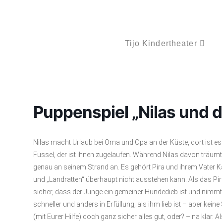
Tijo Kindertheater
Puppenspiel „Nilas und d
Nilas macht Urlaub bei Oma und Opa an der Küste, dort ist es
Fussel, der ist ihnen zugelaufen. Während Nilas davon träumt e
genau an seinem Strand an. Es gehört Pira und ihrem Vater K
und „Landratten“ überhaupt nicht ausstehen kann. Als das Pir
sicher, dass der Junge ein gemeiner Hundedieb ist und nimmt 
schneller und anders in Erfüllung, als ihm lieb ist – aber kein
(mit Eurer Hilfe) doch ganz sicher alles gut, oder? – na klar. A