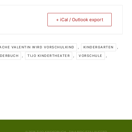
+ iCal / Outlook export
,
,
ACHE VALENTIN WIRD VORSCHULKIND
KINDERGARTEN
,
,
,
NDERBUCH
TIJO KINDERTHEATER
VORSCHULE
© 2026 TIJO KINDERBUCH - TINA BIRGITTA LAUFFER