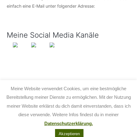
einfach eine E-Mail unter folgender Adresse:
info@tijo-
kinderbuch.de
Meine Social Media Kanäle
Meine Website verwendet Cookies, um eine bestmögliche
Bereitstellung meiner Dienste zu ermöglichen. Mit der Nutzung
meiner Website erklärst du dich damit einverstanden, dass ich
© 2026 TIJO KINDERBUCH - TINA BIRGITTA LAUFFER
diese verwende. Weitere Infos findest du in meiner
KONTAKT
IMPRESSUM
DATENSCHUTZ
AGB
Datenschutzerklärung.
FACEBOOK
YOUTUBE
INSTAGRAM
Akzeptieren