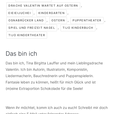
,
DRACHE VALENTIN WARTET AUF OSTERN
,
,
EIEIEIJUCHEI
KINDERGARTEN
,
,
,
OSNABRÜCKER LAND
OSTERN
PUPPENTHEATER
,
,
SPIEL UND FREIZEIT NAGEL
TIJO KINDERBUCH
TIJO KINDERTHEATER
Das bin ich
Das bin ich, Tina Birgitta Lauffer und mein Lieblingsdrache
Valentin. Ich bin Autorin, Illustratorin, Komponistin,
Liedermacherin, Bauchrednerin und Puppenspielerin.
Fantasie leben zu können, heißt für mich Glück und ist
(m)eine Extraportion Schokolade für die Seele!
Wenn ihr möchtet, komm ich auch zu euch! Schreibt mir doch
einfach eine E-Mail unter folgender Adresse:
info@tijo-